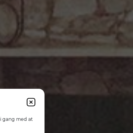
zza
 i gang med at